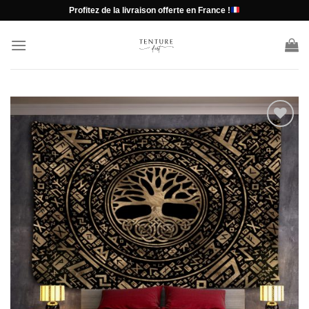
Passer
Profitez de la livraison offerte en France !
au
contenu
Ajouter
à la liste
d’envies