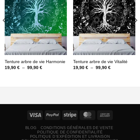
à la liste
à la liste
d’envies
d’envies
Tenture arbre de vie Harmonie
Tenture arbre de vie Vitalité
Plage
Plage
19,90
€
–
99,90
€
19,90
€
–
99,90
€
de
de
prix :
prix :
19,90 €
19,90 €
à
à
99,90 €
99,90 €
BLOG
CONDITIONS GÉNÉRALES DE VENTE
POLITIQUE DE CONFIDENTIALITÉ
POLITIQUE D’EXPÉDITION ET LIVRAISON