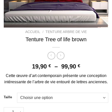
ACCUEIL
/
TENTURE ARBRE DE VIE
Tenture Tree of life brown
Plage
19,90
–
99,90
€
€
de
Cette œuvre d’art contemporain présente une conception
prix :
intéressante de l’arbre de vie entouré de lettres anciennes.
19,90 €
à
99,90 €
Taille
quantité de Tenture Tree of life brown